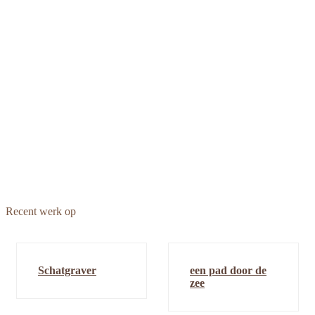
DagDelen
Interactief project
Koninklijke
aangekocht door de
Kunstenaarsboeken
Den Haag
Bibliotheek
, tekeningen en beeldend
‘Seizoenen van de dag’
Blader door het boek >>
getijdenboek in kleine oplage.
Soundscapes Grafische partituren
DagDelen
Korte video
Recent werk op
Schatgraver
een pad door de
zee