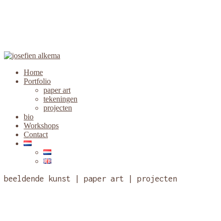
Home
Portfolio
paper art
tekeningen
projecten
bio
Workshops
Contact
beeldende kunst | paper art | projecten